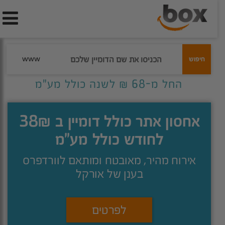
www
החל מ-68 ₪ לשנה כולל מע"מ
אחסון אתר כולל דומיין ב 38₪
לחודש כולל מע"מ
אירוח מהיר, מאובטח ומותאם לוורדפרס
בענן של אורקל
לפרטים