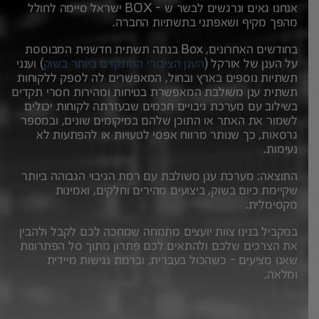
אנחנו גאים ונרגשים לבשר ש - BOX ישראל סיימה לחולל
מהפך מקיף ושאפתני בתשתיות החברה.
בחודשים האחרונים, Box בנתה תשתית חדשנית המבוססת
על הענן של אורקל (
הענן הציבורי המתקדם ביותר בשוק
) וענני
תשתיות נוספים בארץ ובחול, המאפשרים לה לספק ללקוחות
תשתית ענן משולבת המאפשרת בטיחות ומהירות חסרי תקדים
בשילוב עם מערכת גיבויים חכמים שבעזרתה לקוחות יכולים
לשמור את האתר או התוכן שלהם במיקומים שונים, ובמספר
גרסאות, כך שנותר מרווח אפסי לטעויות או להפתעות לא
נעימות.
התוצאה: מערכת ענן משולבת עם רמת הגיבוי הגבוהה ביותר
שקיימת כיום בשוק, ביצועים מהירים וחלקים, ואמינות
מקסימלית.
במקביל בנינו צוות יועצים מתמחה שמחכה לכם לקבל ולהבין
את הצרכים שלכם ולהתאים לכם פתרון מתוך סל הפתרונות
שאנו מציעים - כשהכול בעברית, וברמת נגישות מיידית
ומלאה.