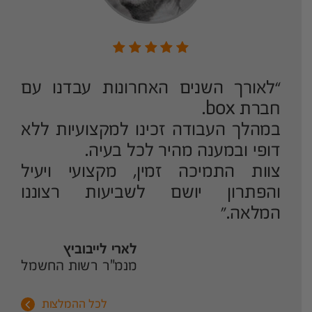
ד
“לאורך השנים האחרונות עבדנו עם
!
חברת box.
רת BOX
במהלך העבודה זכינו למקצועיות ללא
י
דופי ובמענה מהיר לכל בעיה.
צוות התמיכה זמין, מקצועי ויעיל
והפתרון יושם לשביעות רצוננו
המלאה.”
ר
לארי לייבוביץ
מנמ"ר רשות החשמל
לכל ההמלצות