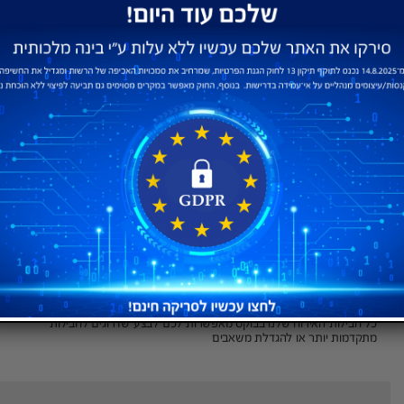
שרתים מהירים מבוססי SSD
שרתים חדשים, אמינים ומתקדמים מבוססי SSD לקבלת ביצועים מדהימים על
התשתיות החדשות של בוקס בשיתוף אורקל העולמית
שרתים בישראל ובפריסה עולמית
בבוקס אפשר לארח את האתרים שלכם קרוב יותר לפעילות שלכם בפריסה
עולמית, בישראל, אירופה וארה"ב
ממשק ניהול cpanel
ברכישת אחסון תקבלו פאנל לניהול שרת הדואר שלכם הנפוץ ביותר בעולם
Cpanel דרכו תוכלו לבצע פעולות רבות באתר ע"י ממשק פשוט לתפעול
שדרוגים
כל חבילות האירוח שלנו בבוקס מאפשרות לכם לבצע שדרוגים לחבילות
מתקדמות יותר או להגדלת משאבים