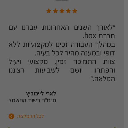
ד
“לאורך השנים האחרונות עבדנו עם
!
חברת box.
רת BOX
במהלך העבודה זכינו למקצועיות ללא
י
דופי ובמענה מהיר לכל בעיה.
צוות התמיכה זמין, מקצועי ויעיל
והפתרון יושם לשביעות רצוננו
המלאה.”
ר
לארי לייבוביץ
מנמ"ר רשות החשמל
לכל ההמלצות