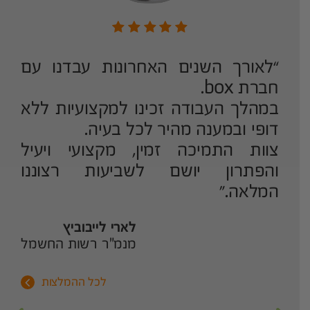
ד
“לאורך השנים האחרונות עבדנו עם
!
חברת box.
רת BOX
במהלך העבודה זכינו למקצועיות ללא
י
דופי ובמענה מהיר לכל בעיה.
צוות התמיכה זמין, מקצועי ויעיל
והפתרון יושם לשביעות רצוננו
המלאה.”
ר
לארי לייבוביץ
מנמ"ר רשות החשמל
לכל ההמלצות