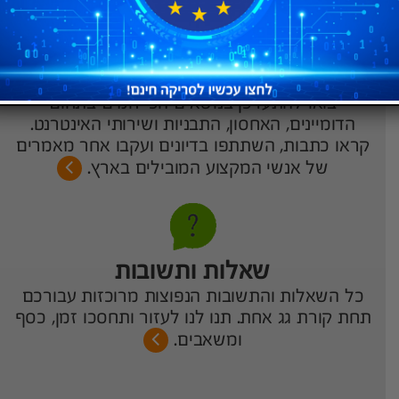
בלוג
בואו להתעדכן בנושאים הכי חמים בתחום
הדומיינים, האחסון, התבניות ושירותי האינטרנט.
קראו כתבות, השתתפו בדיונים ועקבו אחר מאמרים
של אנשי המקצוע המובילים בארץ.
שאלות ותשובות
כל השאלות והתשובות הנפוצות מרוכזות עבורכם
תחת קורת גג אחת. תנו לנו לעזור ותחסכו זמן, כסף
ומשאבים.